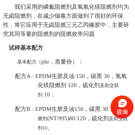
我们
采用
的
磷氮阻燃剂
及氢氧化镁阻燃剂均为
无卤阻燃剂
，
在减少烟毒方面做到了很好的环保
性，
将它应用于无卤阻燃
三元
乙丙橡胶中，
主要研
究其同等量的阻燃剂的阻燃效率问题
试样
基本配方
phr，质量份）：
基本配方（
配方
A
:
EPDM
生胶及油
150，碳黑 3
0
，氢氧
化镁
阻燃剂
120
，
硫化剂
及助交联
10
；
剂
配方
B
EPDM
生胶及油
150，碳黑 3
0
，
：
磷氮阻
(NT-995)80-120
，
硫化剂
燃剂
及助交联
。
剂10