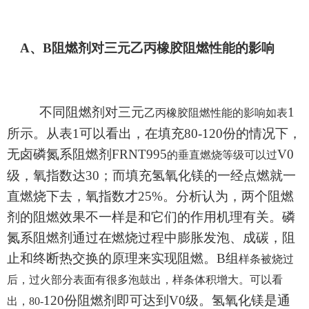
A、B
阻燃剂对
三元
乙丙橡胶阻燃性能的影响
不同阻燃剂对
三元
1
乙丙橡胶阻燃性能的影响如表
所示。从表1可以看出，在填充80-120份的情况下，
无卤磷氮系阻燃剂
FRNT995
V0
的垂直燃烧等级可以过
级，氧指数达30；而填充氢氧化镁的一经点燃就一
直燃烧下去，氧指数才25%。分析认为，两个阻燃
剂的阻燃效果不一样是和它们的作用机理有关。磷
氮系阻燃剂通过在燃烧过程中膨胀发泡、成碳，阻
止和终断热交换的原理来实现阻燃。
B组
样条被烧过
后，过火部分表面有很多泡鼓出，样条体积增大。可以看
120份阻燃剂即可达到V0级。氢氧化镁是通
出，80-