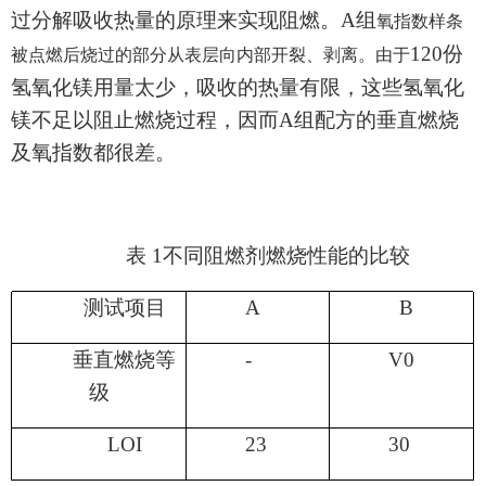
过分解吸收热量的原理来实现阻燃。
A组
氧指数样条
120份
被点燃后烧过的部分从表层向内部开裂、剥离。由于
氢氧化镁用量太少，吸收的热量有限，这些氢氧化
镁不足以阻止燃烧过程，因而
A组
配方的垂直燃烧
及氧指数都很差。
表 1不同阻燃剂燃烧性能的比较
测试项目
A
B
垂直燃烧等
-
V0
级
LOI
2
3
30